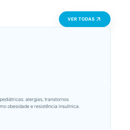
VER TODAS
MOD. O
Flor
diátricas: alergias, transtornos
O Cur
o obesidade e resistência insulínica.
traba
menta
LER 