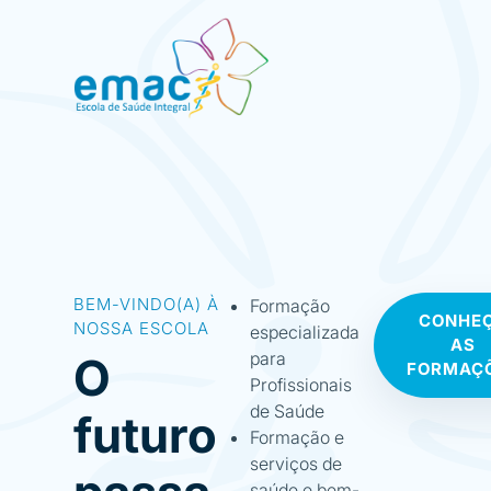
BEM-VINDO(A) À
Formação
CONHE
NOSSA ESCOLA
especializada
AS
para
O
FORMAÇ
Profissionais
de Saúde
futuro
Formação e
serviços de
saúde e bem-