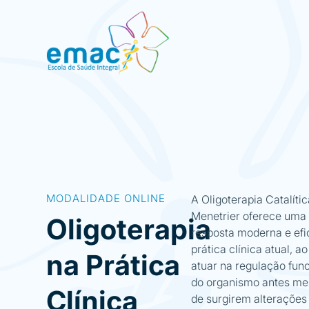
MODALIDADE ONLINE
A Oligoterapia Catalíti
Menetrier oferece uma
Oligoterapia
resposta moderna e efi
prática clínica atual, ao
na Prática
atuar na regulação fun
do organismo antes m
Clínica
de surgirem alterações