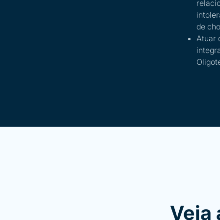
relaci
intole
de cho
Atuar 
integr
Oligot
Veja 