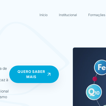
Início
Institucional
Formações
ca de
QUERO SABER
MAIS
caz à
cional
esmo