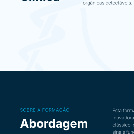
orgânicas detectáveis.
SOBRE A FORMAÇÃO
Esta for
inovadora
Abordagem
clássico,
sinais fu