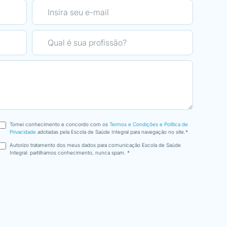
máximo.
scola EMAC, aos seus
ção e organização, pelo
Com sede de mais, participei no
Otimização Corporal foi muito ob
curso Nutrição integrativa, que 
durante as formações,
nha ótica, torna essa
Escola com boa logística, dispon
dão por esta
preocupando-se com os seus fo
Tomei conhecimento e concordo com os
Termos e Condições e Política de
Privacidade
adotadas pela Escola de Saúde Integral para navegação no site.*
Autorizo tratamento dos meus dados para comunicação Escola de Saúde
Integral: partilhamos conhecimento, nunca spam. *