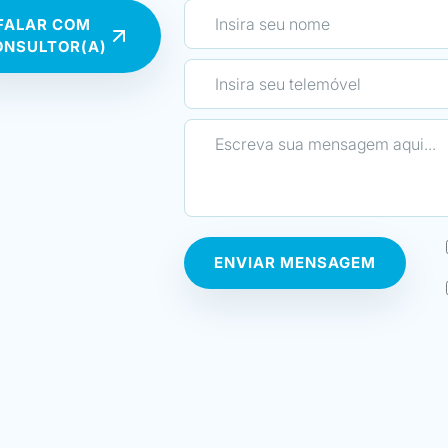
Gostaria de agradecer a toda a equipa da E
FALAR COM
formadores, como também à sua administra
ONSULTOR(A)
seu excelente trabalho e dedicação!
O apoio e disponibilidade que sinto não só 
como também posteriormente, é o que, na mi
Escola única no mercado atualmente! Grati
oportunidade!”
ENVIAR MENSAGEM