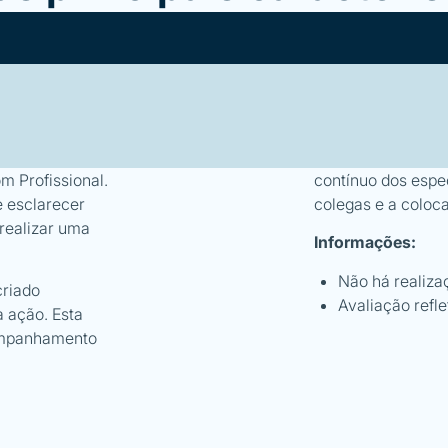
m Profissional.
contínuo dos espec
e esclarecer
colegas e a coloc
realizar uma
Informações:
Não há realiza
criado
Avaliação refl
 ação. Esta
companhamento