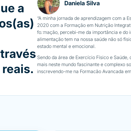
Daniela Silva
que a
“A minha jornada de aprendizagem com a E
os(as)
2020 com a Formação em Nutrição Integrativ
formação, percebi-me da importância e do 
alimentação tem na nossa saúde não só fís
estado mental e emocional.
través
Sendo da área de Exercício Físico e Saúde, 
mais neste mundo fascinante e complexo so
reais.
inscrevendo-me na Formação Avançada em 
e PNI, como posteriormente, em dois Semin
Seminário sobre Emagrecimento e Otimiza
Corporal e o Seminário sobre Micronutriente
Posso dizer com toda a certeza que foram i
não só para a minha vida pessoal como tamb
matéria dada em todas as formações, embor
uma forma simples e de fácil aplicabilidade!