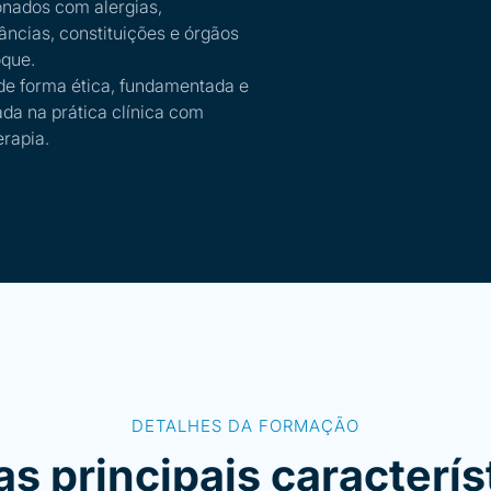
onados com alergias,
râncias, constituições e órgãos
que.
de forma ética, fundamentada e
ada na prática clínica com
erapia.
DETALHES DA FORMAÇÃO
as principais caracterís