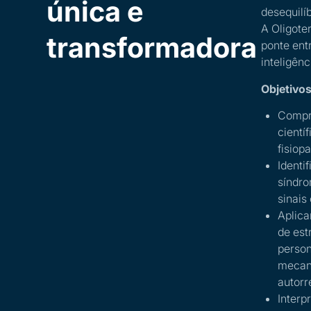
única e
desequilíb
A Oligote
transformadora
ponte ent
inteligênc
Objetivos
Compr
científ
fisiop
Identi
síndr
sinais
Aplica
de est
person
mecan
autorr
Interp