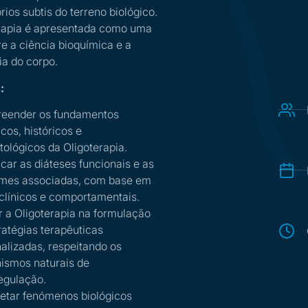
rios subtis do terreno biológico.
rapia é apresentada como uma
re a ciência bioquímica e a
ia do corpo.
:
eender os fundamentos
icos, históricos e
atológicos da Oligoterapia.
ficar as diáteses funcionais e as
omes associadas, com base em
 clínicos e comportamentais.
r a Oligoterapia na formulação
ratégias terapêuticas
alizadas, respeitando os
ismos naturais de
egulação.
retar fenómenos biológicos