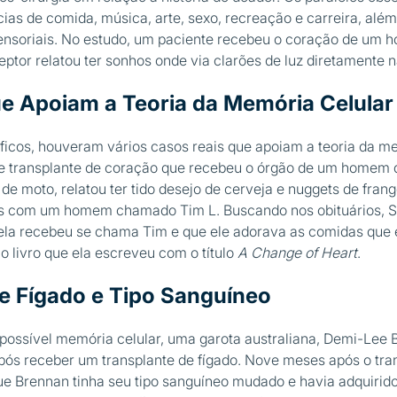
as de comida, música, arte, sexo, recreação e carreira, alé
ensoriais. No estudo, um paciente recebeu o coração de um 
eptor relatou ter sonhos onde via clarões de luz diretamente n
e Apoiam a Teoria da Memória Celular
íficos, houveram vários casos reais que apoiam a teoria da me
de transplante de coração que recebeu o órgão de um homem 
e moto, relatou ter tido desejo de cerveja e nuggets de frang
es com um homem chamado Tim L. Buscando nos obituários, S
ela recebeu se chama Tim e que ele adorava as comidas que e
o livro que ela escreveu com o título
A Change of Heart
.
e Fígado e Tipo Sanguíneo
ossível memória celular, uma garota australiana, Demi-Lee B
ós receber um transplante de fígado. Nove meses após o trans
e Brennan tinha seu tipo sanguíneo mudado e havia adquirid