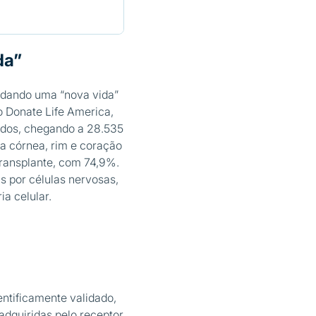
da”
 dando uma “nova vida”
o Donate Life America,
idos, chegando a 28.535
a córnea, rim e coração
transplante, com 74,9%.
 por células nervosas,
a celular.
tificamente validado,
dquiridas pelo receptor