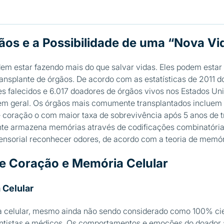
os e a Possibilidade de uma “Nova Vi
em estar fazendo mais do que salvar vidas. Eles podem estar
ransplante de órgãos. De acordo com as estatísticas de 2011 d
s falecidos e 6.017 doadores de órgãos vivos nos Estados Un
 em geral. Os órgãos mais comumente transplantados incluem 
e coração o com maior taxa de sobrevivência após 5 anos de 
nte armazena memórias através de codificações combinatórias
ensorial reconhecer odores, de acordo com a teoria de memóri
e Coração e Memória Celular
 Celular
celular, mesmo ainda não sendo considerado como 100% cien
entistas e médicos. Os comportamentos e emoções do doador a