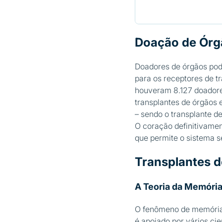
Doação de Órgã
Doadores de órgãos pod
para os receptores de t
houveram 8.127 doadore
transplantes de órgãos
– sendo o transplante d
O coração definitivame
que permite o sistema s
Transplantes d
A Teoria da Memória
O fenômeno de memória 
é apoiado por vários ci