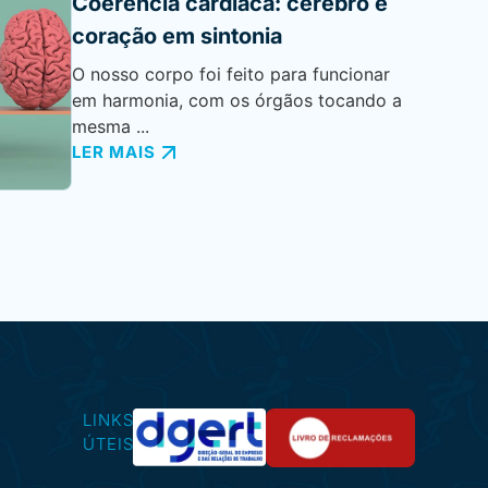
Coerência cardíaca: cérebro e
coração em sintonia
O nosso corpo foi feito para funcionar
em harmonia, com os órgãos tocando a
mesma ...
LER MAIS
LINKS
ÚTEIS