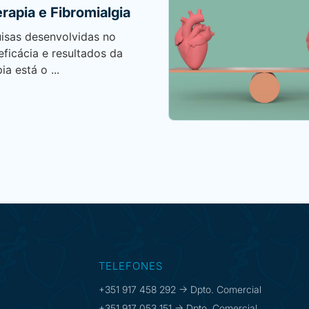
erapia e Fibromialgia
uisas desenvolvidas no
 eficácia e resultados da
ia está o ...
TELEFONES
+351 917 458 292 -> Dpto. Comercial
+351 917 053 151 -> Dpto. Comercial