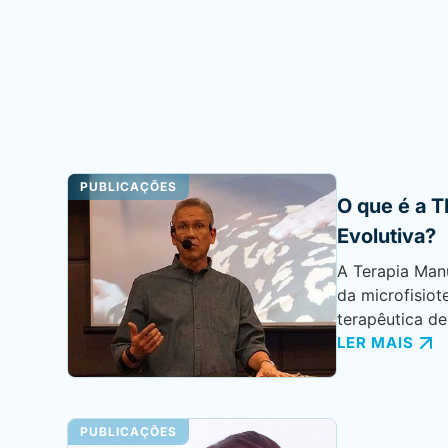
PUBLICAÇÕES
O que é a T
Evolutiva?
A Terapia Manu
da microfisiot
terapêutica de
LER MAIS
PUBLICAÇÕES