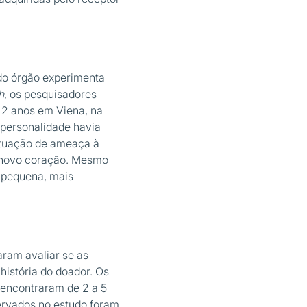
 do órgão experimenta
h
, os pesquisadores
 2 anos em Viena, na
 personalidade havia
ituação de ameaça à
 novo coração. Mesmo
 pequena, mais
ram avaliar se as
istória do doador. Os
encontraram de 2 a 5
servados no estudo foram