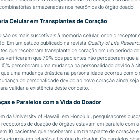
combinatórias armazenadas nos neurônios do órgão doado.
ria Celular em Transplantes de Coração
 são os mais suscetíveis à memória celular, onde o receptor
. Em um estudo publicado na revista
Quality of Life Researc
ntes que receberam transplante de coração em um período de
res verificaram que 79% dos pacientes não perceberam que a
, 15% perceberam uma mudança na personalidade devido à s
 que uma mudança drástica na personalidade ocorreu com o
udança de personalidade devido ao novo coração ainda seja
ara validar a existência deste conceito.
as e Paralelos com a Vida do Doador
m da University of Hawaii, em Honolulu, pesquisadores busca
receptores de doação de órgãos estavam em paralelo com a h
em 10 pacientes que receberam um transplante de coração e 
pós-cirurgia em relação à história do doador. Os paralelos ob