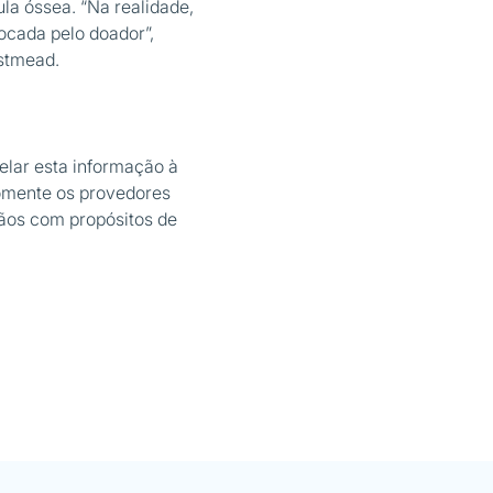
la óssea. “Na realidade,
ocada pelo doador”,
tmead.
elar esta informação à
omente os provedores
gãos com propósitos de