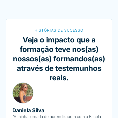
HISTÓRIAS DE SUCESSO
Veja o impacto que a
formação teve nos(as)
nossos(as) formandos(as)
através de testemunhos
reais.
Daniela Silva
Fern
“A minha jornada de aprendizagem com a Escola
“Sou e