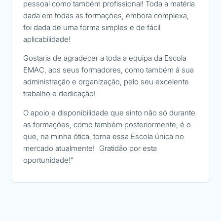
pessoal como também profissional! Toda a matéria
interaç
dada em todas as formações, embora complexa,
Lingua
foi dada de uma forma simples e de fácil
nos ab
aplicabilidade!
Com se
Gostaria de agradecer a toda a equipa da Escola
Emagre
EMAC, aos seus formadores, como também à sua
objeti
administração e organização, pelo seu excelente
Nutriç
trabalho e dedicação!
começa
O apoio e disponibilidade que sinto não só durante
Escola 
as formações, como também posteriormente, é o
obedec
que, na minha ótica, torna essa Escola única no
seus f
mercado atualmente! Gratidão por esta
oportunidade!”