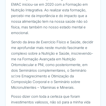
EMAC iniciou-se em 2020 com a Formação em
com a 
Nutrição Integrativa. Ao realizar esta formação,
cuidar
percebi-me da importância e do impacto que a
pratica
nossa alimentação tem na nossa saúde não só
doença
física, mas também no nosso estado mental e
mesma
emocional.
Em 201
Sendo da área de Exercício Físico e Saúde, decidir
aparec
me aprofundar mais neste mundo fascinante e
antibi
complexo sobre a Nutrição e Saúde, inscrevendo-
nesta 
me na Formação Avançada em Nutrição
de tud
Ortomolecular e PNI, como posteriormente, em
Encont
dois Seminários complementares, o Seminário
conhec
sobre Emagrecimento e Otimização da
no bem
Composição Corporal e o Seminário sobre
Assim 
Micronutrientes – Vitaminas e Minerais.
Ortomo
Posso dizer com toda a certeza que foram
fenome
investimentos valiosos, não só para a minha vida
prátic