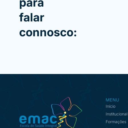
para
falar
connosco:
MENU
Início
Institucional
Formações