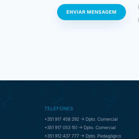
ENVIAR MENSAGEM
TELEFONES
+351 917 458 292 -> Dpto. Comercial
+351 917 053 151 -> Dpto. Comercial
+351 912 437 777 -> Dpto. Pedagógico