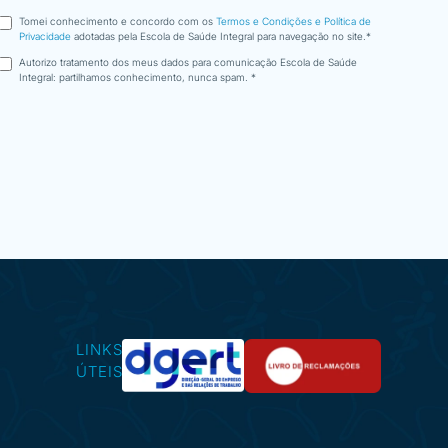
Tomei conhecimento e concordo com os
Termos e Condições e Política de
Privacidade
adotadas pela Escola de Saúde Integral para navegação no site.*
Autorizo tratamento dos meus dados para comunicação Escola de Saúde
Integral: partilhamos conhecimento, nunca spam. *
LINKS
ÚTEIS