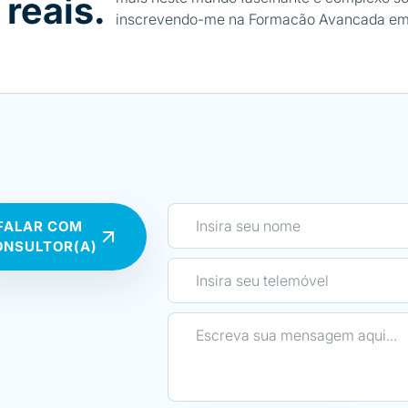
reais.
inscrevendo-me na Formação Avançada em 
e PNI, como posteriormente, em dois Semin
Seminário sobre Emagrecimento e Otimiza
Corporal e o Seminário sobre Micronutriente
Posso dizer com toda a certeza que foram i
não só para a minha vida pessoal como tamb
matéria dada em todas as formações, embor
uma forma simples e de fácil aplicabilidade!
Gostaria de agradecer a toda a equipa da E
FALAR COM
formadores, como também à sua administra
ONSULTOR(A)
seu excelente trabalho e dedicação!
O apoio e disponibilidade que sinto não só 
como também posteriormente, é o que, na mi
Escola única no mercado atualmente! Grati
oportunidade!”