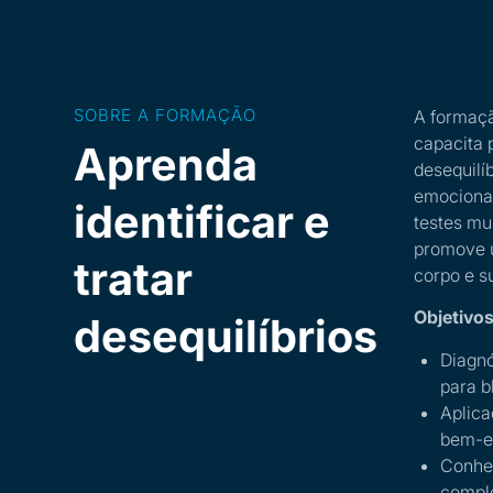
SOBRE A FORMAÇÃO
A formaçã
capacita p
Aprenda
desequilíb
emocional
identificar e
testes mu
promove 
tratar
corpo e s
Objetivos
desequilíbrios
Diagnó
para b
Aplica
bem-e
Conhec
comple