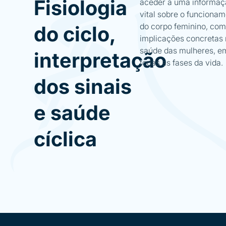
Fisiologia
aceder a uma informaç
vital sobre o funciona
do corpo feminino, co
do ciclo,
implicações concretas
saúde das mulheres, e
interpretação
todas as fases da vida.
dos sinais
e saúde
cíclica