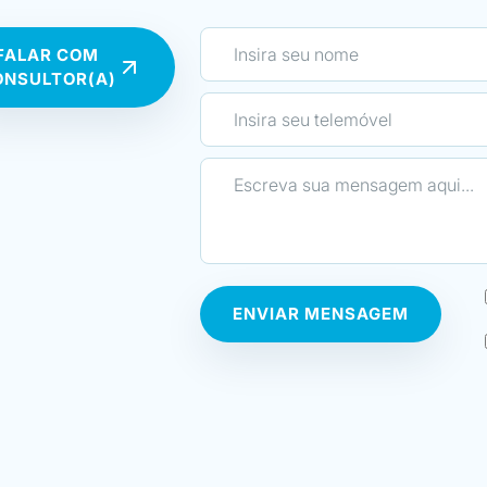
uma forma simples e de fácil aplicabilidade!
Gostaria de agradecer a toda a equipa da E
FALAR COM
formadores, como também à sua administra
ONSULTOR(A)
seu excelente trabalho e dedicação!
O apoio e disponibilidade que sinto não só 
como também posteriormente, é o que, na mi
Escola única no mercado atualmente! Grati
oportunidade!”
ENVIAR MENSAGEM