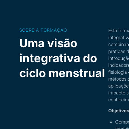
SOBRE A FORMAÇÃO
Esta form
integrativ
Uma visão
combinand
práticas 
integrativa do
introduçã
indicadore
ciclo menstrual
fisiologia
métodos d
aplicaçõe
impacto s
conhecime
Objetivos
Compre
femini