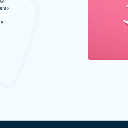
ão
mento
m
 na
m