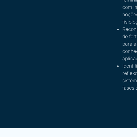
com im
noções
fisiol
Reconh
de fer
para a
conhe
aplica
Identi
reflex
sistém
fases d