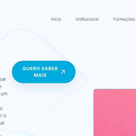
Início
Institucional
Formações
QUERO SABER
MAIS
que
e
o um
io
r o
ue