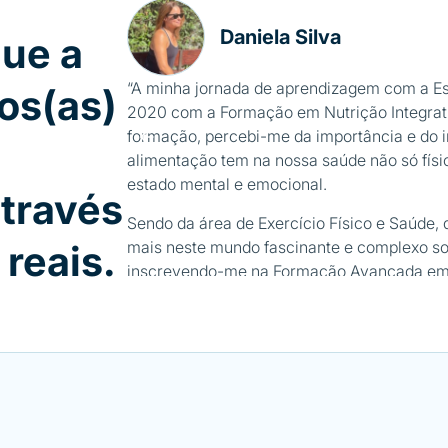
Daniela Silva
que a
“A minha jornada de aprendizagem com a E
os(as)
2020 com a Formação em Nutrição Integrativ
formação, percebi-me da importância e do 
alimentação tem na nossa saúde não só fís
estado mental e emocional.
través
Sendo da área de Exercício Físico e Saúde, 
mais neste mundo fascinante e complexo so
reais.
inscrevendo-me na Formação Avançada em 
e PNI, como posteriormente, em dois Semin
Seminário sobre Emagrecimento e Otimiza
Corporal e o Seminário sobre Micronutriente
Posso dizer com toda a certeza que foram i
não só para a minha vida pessoal como tamb
matéria dada em todas as formações, embor