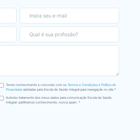
Linguagem fácil, formação on-lin
máximo.
scola EMAC, aos seus
ção e organização, pelo
Com sede de mais, participei no
Otimização Corporal foi muito ob
curso Nutrição integrativa, que 
durante as formações,
nha ótica, torna essa
Escola com boa logística, dispon
dão por esta
preocupando-se com os seus fo
Tomei conhecimento e concordo com os
Termos e Condições e Política de
Privacidade
adotadas pela Escola de Saúde Integral para navegação no site.*
Autorizo tratamento dos meus dados para comunicação Escola de Saúde
Integral: partilhamos conhecimento, nunca spam. *