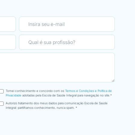
a complexa, foi dada de
sempre à interação físico/biológ
Linguagem fácil, formação on-lin
máximo.
scola EMAC, aos seus
ção e organização, pelo
Com sede de mais, participei no
Otimização Corporal foi muito ob
curso Nutrição integrativa, que 
durante as formações,
nha ótica, torna essa
Escola com boa logística, dispon
dão por esta
preocupando-se com os seus fo
Tomei conhecimento e concordo com os
Termos e Condições e Política de
Privacidade
adotadas pela Escola de Saúde Integral para navegação no site.*
Autorizo tratamento dos meus dados para comunicação Escola de Saúde
Integral: partilhamos conhecimento, nunca spam. *