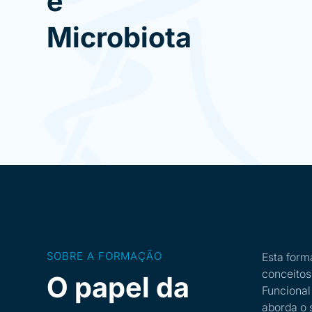
e
Microbiota
SOBRE A FORMAÇÃO
Esta form
conceitos
O papel da
Funcional
aborda o 