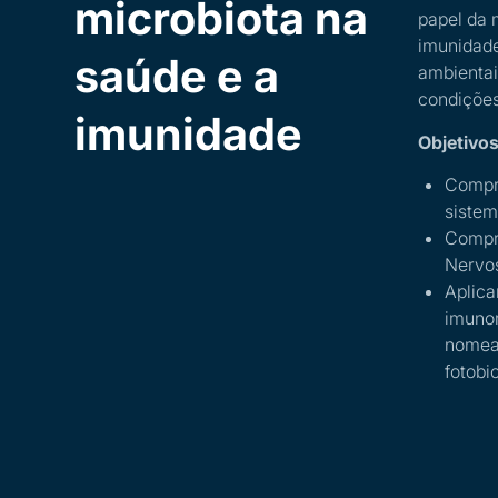
microbiota na
papel da 
imunidade.
saúde e a
ambientai
condições
imunidade
Objetivos
Compre
sistem
Compre
Nervos
Aplica
imunor
nomea
fotobi