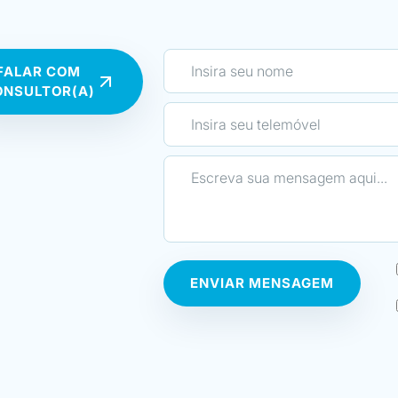
matéria dada em todas as formações, embor
uma forma simples e de fácil aplicabilidade!
Gostaria de agradecer a toda a equipa da E
FALAR COM
formadores, como também à sua administra
ONSULTOR(A)
seu excelente trabalho e dedicação!
O apoio e disponibilidade que sinto não só 
como também posteriormente, é o que, na mi
Escola única no mercado atualmente! Grati
oportunidade!”
ENVIAR MENSAGEM