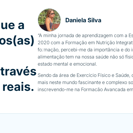
Daniela Silva
que a
“A minha jornada de aprendizagem com a E
os(as)
2020 com a Formação em Nutrição Integrativ
formação, percebi-me da importância e do 
alimentação tem na nossa saúde não só fís
estado mental e emocional.
través
Sendo da área de Exercício Físico e Saúde, 
mais neste mundo fascinante e complexo so
reais.
inscrevendo-me na Formação Avançada em 
e PNI, como posteriormente, em dois Semin
Seminário sobre Emagrecimento e Otimiza
Corporal e o Seminário sobre Micronutriente
Posso dizer com toda a certeza que foram i
não só para a minha vida pessoal como tamb